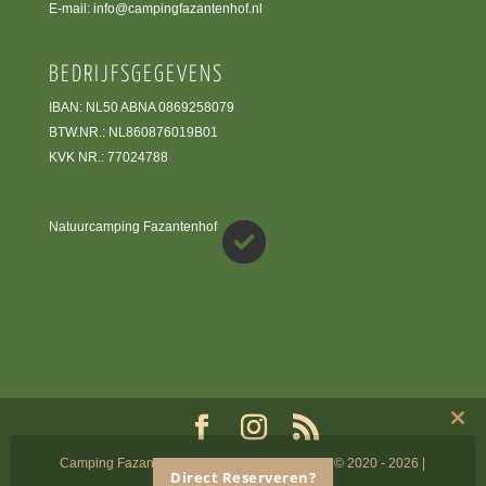
E-mail:
info@campingfazantenhof.nl
BEDRIJFSGEGEVENS
IBAN: NL50 ABNA 0869258079
BTW.NR.: NL860876019B01
KVK NR.: 77024788
Natuurcamping Fazantenhof
Clos
this
mod
Camping Fazantenhof Beheer B.V. | Copyright © 2020 - 2026 |
Direct Reserveren?