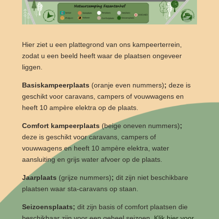
Hier ziet u een plattegrond van ons kampeerterrein,
zodat u een beeld heeft waar de plaatsen ongeveer
liggen.
Basiskampeerplaats
(oranje even nummers)
;
deze is
geschikt voor caravans, campers of vouwwagens en
heeft 10 ampère elektra op de plaats.
Comfort kampeerplaats
(beige oneven nummers)
;
deze is geschikt voor caravans, campers of
vouwwagens en heeft 10 ampère elektra, water
aansluiting en grijs water afvoer op de plaats.
Jaarplaats
(grijze nummers)
;
dit zijn niet beschikbare
plaatsen waar sta-caravans op staan.
Seizoensplaats;
dit zijn basis of comfort plaatsen die
beschikbaar zijn voor een geheel seizoen.
Klik hier voor