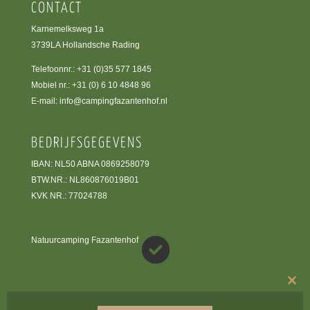
CONTACT
Karnemelksweg 1a
3739LA Hollandsche Rading
Telefoonnr.:
+31 (0)35 577 1845
Mobiel nr.:
+31 (0) 6 10 4848 96
E-mail:
info@campingfazantenhof.nl
BEDRIJFSGEGEVENS
IBAN: NL50 ABNA 0869258079
BTW.NR.: NL860876019B01
KVK NR.: 77024788
Natuurcamping Fazantenhof
Clos
this
mod