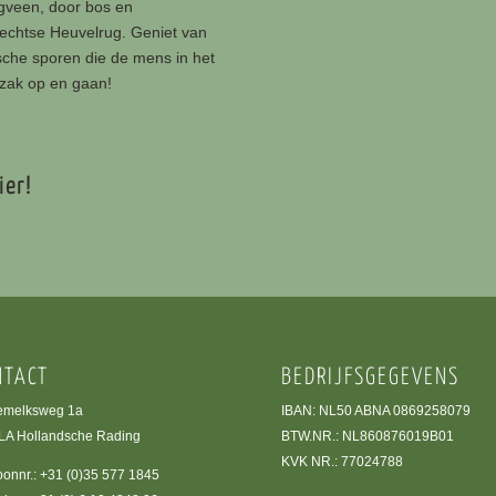
gveen, door bos en
rechtse Heuvelrug. Geniet van
ische sporen die de mens in het
gzak op en gaan!
ier!
NTACT
BEDRIJFSGEGEVENS
emelksweg 1a
IBAN: NL50 ABNA 0869258079
LA Hollandsche Rading
BTW.NR.: NL860876019B01
KVK NR.: 77024788
oonnr.:
+31 (0)35 577 1845