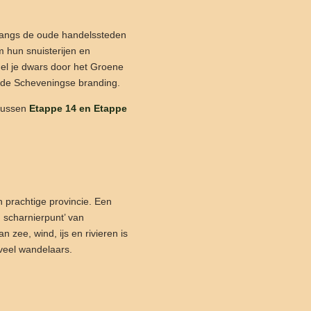
langs de oude handelssteden
 hun snuisterijen en
el je dwars door het Groene
n de Scheveningse branding.
 tussen
Etappe 14 en Etappe
n prachtige provincie. Een
 scharnierpunt’ van
zee, wind, ijs en rivieren is
r veel wandelaars.