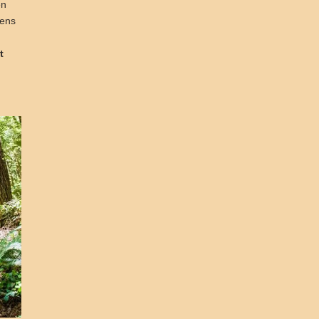
en
wens
t