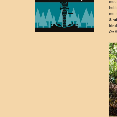
moun
hebb
met 
Sind
kind
De f