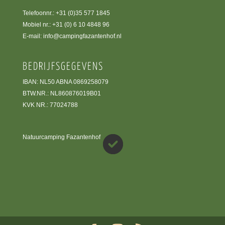
Telefoonnr.:
+31 (0)35 577 1845
Mobiel nr.:
+31 (0) 6 10 4848 96
E-mail:
info@campingfazantenhof.nl
BEDRIJFSGEGEVENS
IBAN: NL50 ABNA 0869258079
BTW.NR.: NL860876019B01
KVK NR.: 77024788
Natuurcamping Fazantenhof