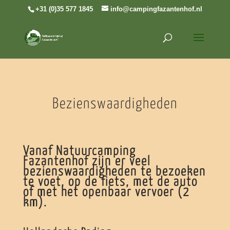
+31 (0)35 577 1845
info@campingfazantenhof.nl
Bezienswaardigheden
Vanaf Natuurcamping
Fazantenhof zijn er veel
bezienswaardigheden te bezoeken
te voet, op de fiets, met de auto
of met het openbaar vervoer (2
km).