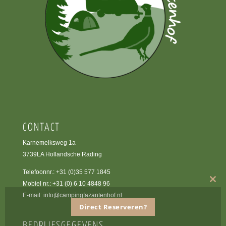
CONTACT
Karnemelksweg 1a
3739LA Hollandsche Rading
Telefoonnr.:
+31 (0)35 577 1845
Mobiel nr.:
+31 (0) 6 10 4848 96
Clos
this
E-mail:
info@campingfazantenhof.nl
mod
Direct Reserveren?