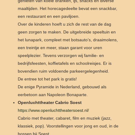
genieten van koele dranken, ijs, snacks en diverse
maaltijden. Het horecagedeelte bevat een snackbar,
een restaurant en een paviljoen.
Over de kinderen hoeft u zich de rest van de dag
geen zorgen te maken. De uitgebreide speeltuin en
het lunapark, compleet met botsauto’s, draaimolens,
een treintje en meer, staan garant voor uren
speelplezier. Tevens verzorgen wij familie- en
bedrijfsfeesten, koffietafels en schoolreisjes. Er is
bovendien ruim voldoende parkeergelegenheid.
De entree tot het park is gratis!
De enige Pyramide in Nederland, gebouwd als
eerbetoon aan Napoleon Bonaparte.
Openluchttheater Cabrio Soest
https://www.openluchttheatersoest.nl/
Cabrio met theater, cabaret, film en muziek (jazz,
klassiek, pop). Voorstellingen voor jong en oud, in de
bossen bij Soest.