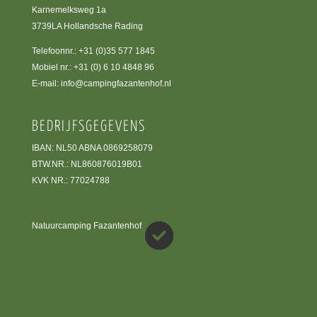
Karnemelksweg 1a
3739LA Hollandsche Rading
Telefoonnr.:
+31 (0)35 577 1845
Mobiel nr.:
+31 (0) 6 10 4848 96
E-mail:
info@campingfazantenhof.nl
BEDRIJFSGEGEVENS
IBAN: NL50 ABNA 0869258079
BTW.NR.: NL860876019B01
KVK NR.: 77024788
Natuurcamping Fazantenhof