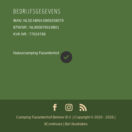
BEDRIJFSGEGEVENS
IBAN: NL50 ABNA 0869258079
BTW.NR.: NL860876019B01
KVK NR.: 77024788
Natuurcamping Fazantenhof
Camping Fazantenhof Beheer B.V. | Copyright © 2020 - 2026 |
itContinues | Bel illustraties