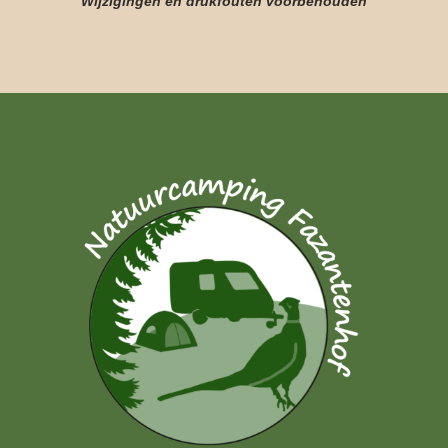
Wijzigingen en drukfouten voorbehouden