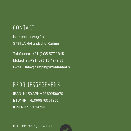
CONTACT
Karnemelksweg 1a
3739LA Hollandsche Rading
Telefoonnr.:
+31 (0)35 577 1845
Mobiel nr.:
+31 (0) 6 10 4848 96
E-mail:
info@campingfazantenhof.nl
BEDRIJFSGEGEVENS
IBAN: NL50 ABNA 0869258079
BTW.NR.: NL860876019B01
KVK NR.: 77024788
Natuurcamping Fazantenhof